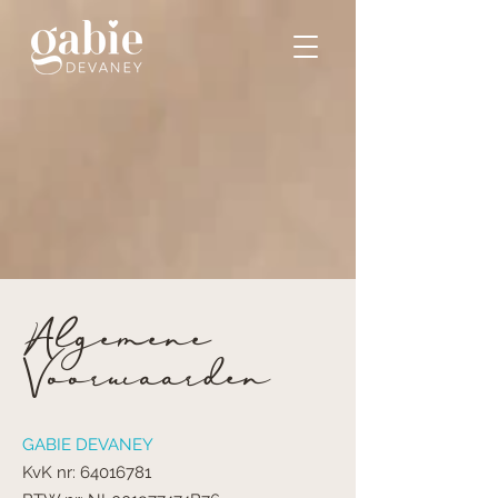
Algemene
Voorwaarden
GABIE DEVANEY
KvK nr:
64016781