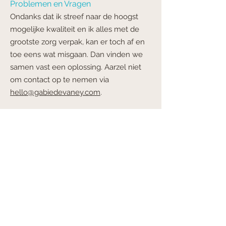
Problemen en Vragen
Ondanks dat ik streef naar de hoogst
mogelijke kwaliteit en ik alles met de
grootste zorg verpak, kan er toch af en
toe eens wat misgaan. Dan vinden we
samen vast een oplossing. Aarzel niet
om contact op te nemen via
hello@gabiedevaney.com
.
Privacy Disclaimer
GABIE DEVANEY handelt volgens de
Wet Bescherming Persoonsgegevens
en gaat zorgvuldig om met de door de
klant ingevoerde gegevens. Bekijk de
Privacyverklaring
.
Deze Algemene Voorwaarden zijn
voor
het laatst gewijzigd op 1 mei 2024.