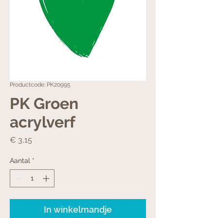
Productcode: PK20995
PK Groen
acrylverf
Prijs
€ 3,15
Aantal
*
In winkelmandje